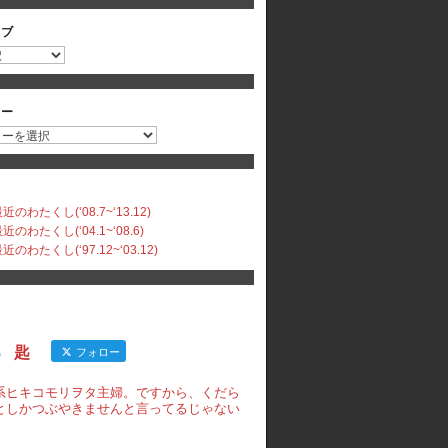
イブ
リー
のわたくし(‘08.7~‘13.12)
のわたくし(‘04.1~‘08.6)
のわたくし(‘97.12~‘03.12)
匙
フォロー
系ヒキコモリヲタ主婦。ですから、くだら
としかつぶやきませんと言ってるじゃない
。