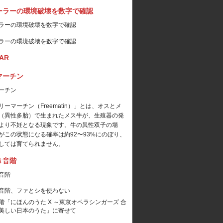
ーラーの環境破壊を数字で確認
ラーの環境破壊を数字で確認
ラーの環境破壊を数字で確認
AR
マーチン
ーチン
ーマーチン（Freematin）」とは、オスとメ
（異性多胎）で生まれたメス牛が、生殖器の発
より不妊となる現象です。牛の異性双子の場
がこの状態になる確率は約92〜93%にのぼり、
しては育てられません。
き音階
音階
音階、ファとシを使わない
階「にほんのうた X ～東京オペラシンガーズ 合
美しい日本のうた」に寄せて