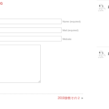
NG
Name (required)
Mail (required)
Website
2019放牧その２
»