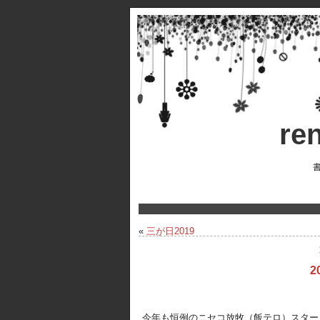
r
«
三が日2019
2
今年も恒例のニセコ放牧（飯テロ）スター