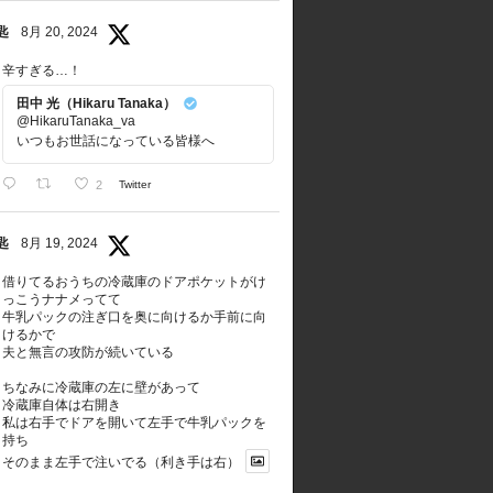
匙
8月 20, 2024
辛すぎる…！
田中 光（Hikaru Tanaka）
@HikaruTanaka_va
いつもお世話になっている皆様へ
2
Twitter
匙
8月 19, 2024
借りてるおうちの冷蔵庫のドアポケットがけ
っこうナナメってて
牛乳パックの注ぎ口を奥に向けるか手前に向
けるかで
夫と無言の攻防が続いている
ちなみに冷蔵庫の左に壁があって
冷蔵庫自体は右開き
私は右手でドアを開いて左手で牛乳パックを
持ち
そのまま左手で注いでる（利き手は右）