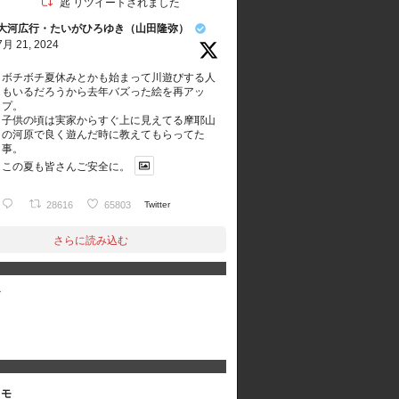
匙 リツイートされました
大河広行・たいがひろゆき（山田隆弥）
7月 21, 2024
ボチボチ夏休みとかも始まって川遊びする人
もいるだろうから去年バズった絵を再アッ
プ。
子供の頃は実家からすぐ上に見えてる摩耶山
の河原で良く遊んだ時に教えてもらってた
事。
この夏も皆さんご安全に。
28616
65803
Twitter
さらに読み込む
グ
メモ