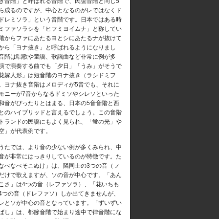
き音階」と呼ばれる音階で、民謡音階と同じ5
ら成るのですが、中心となるのがレではなくド
ドレミソラ」という音階です。日本ではある時
ミファソラシを「ヒフミヨイムナ」と称してい
階からファにあたるヨとシにあたるナが抜けて
から「ヨナ抜き」と呼ばれるようになりまし
音階は唱歌や童謡、歌謡曲など非常に例が多
演で演奏する曲でも「夕日」「うみ」がそうで
花嫁人形」は短音階のヨナ抜き（ラシドミフ
。ヨナ抜き音階はメロディが5音でも、それに
モニーが7音からなるドミソやシレソといった
和音がぴったりとはまる、日本の5音音階と西
とのハイブリッドと言えるでしょう。この音階
トランドの民謡にもよく見られ、「蛍の光」や
空」が代表例です。
たでは、より音の少ない例が多くみられ、中
音が非常にはっきりしているのが特徴です。た
なべなべそこぬけ」は、隣同士の3つの音（フ
だけで歌えますが、ソの音が中心です。「あん
こさ」は4つの音（レファソラ）、「花いちも
4つの音（ドレファソ）しか出てきませんが、
レとソが中心の音となっています。「ずいずい
ばし」は、都節音階で始まり途中で律音階にな