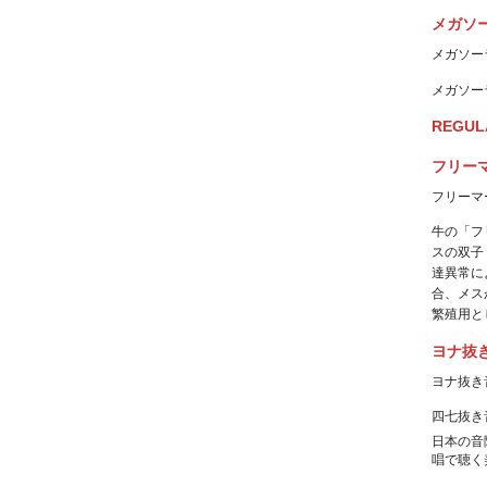
メガソ
メガソー
メガソー
REGUL
フリー
フリーマ
牛の「フリ
スの双子
達異常に
合、メス
繁殖用と
ヨナ抜
ヨナ抜き
四七抜き
日本の音
唱で聴く