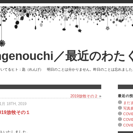
engenouchi／最近のわた
書いてるヒト：匙（れんげ） 明日のことは分かりません。昨日のことは忘れました
2019放牧その２
»
最近の
まだま
1月 18TH, 2019
写真
019放牧その１
COV
COV
COV
トいたしました。