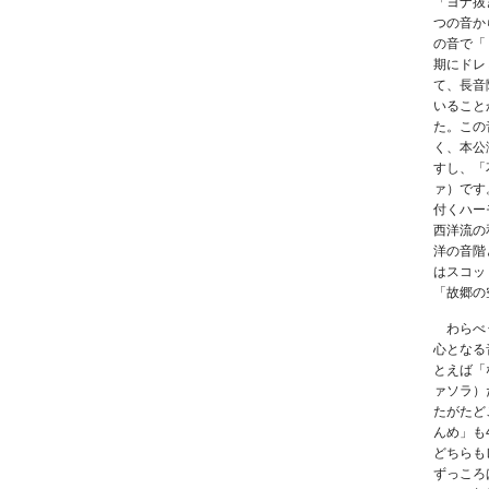
「ヨナ抜
つの音か
の音で「
期にドレ
て、長音
いること
た。この
く、本公
すし、「
ァ）です
付くハー
西洋流の
洋の音階
はスコッ
「故郷の
わらべう
心となる
とえば「
ァソラ）
たがたど
んめ」も
どちらも
ずっころ