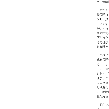
文・寺嶋
私たちが
長音階（
ソ#）と
ています
がいずれ
曲の中で
下がった
うのは少
短音階と
これに対
成る音階
く、いず
ド）、律
シ♭）、
理するこ
になりま
たり変化
る「5音
見られま
面白いの