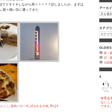
う話でドキドキしながら再々々々？？訪しましたが、まずは
アーカ
←散々痛い目に遭ってきた
ア
ー
カ
イ
カテゴ
ブ
カ
テ
ゴ
リ
OLDIES
ー
前・最近
旧・最近
元祖最近
X
体育会
ないこ
わたくし
,
筋肉バカ一代
,
試される大地
,
雪
| |
#
ですか