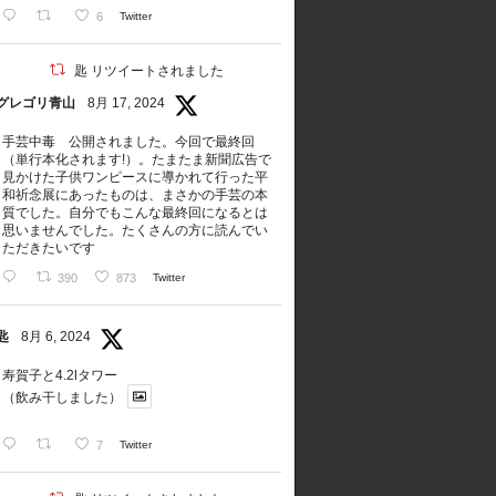
6
Twitter
匙 リツイートされました
グレゴリ青山
8月 17, 2024
手芸中毒 公開されました。今回で最終回
（単行本化されます!）。たまたま新聞広告で
見かけた子供ワンピースに導かれて行った平
和祈念展にあったものは、まさかの手芸の本
質でした。自分でもこんな最終回になるとは
思いませんでした。たくさんの方に読んでい
ただきたいです
390
873
Twitter
匙
8月 6, 2024
寿賀子と4.2lタワー
（飲み干しました）
7
Twitter