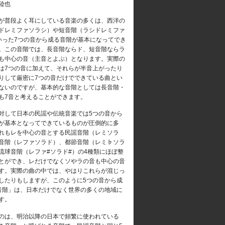
陸也
普段よく耳にしている音楽の多くは、西洋の
ドレミファソラシ）や短音階（ラシドレミファ
いった7つの音から成る音階が基本になってでき
。この音階では、長音階ならド、短音階ならラ
も中心の音（主音とよぶ）となります。実際の
は7つの音に加えて、それらが半音上がったり
りして厳密に7つの音だけでできている曲とい
ないのですが、基本的な音階としては長音階・
も7音と考えることができます。
して日本の民謡や伝統音楽では5つの音から
が基本となってできているものが圧倒的に多
れもレを中心の音とする民謡音階（レミソラ
音階（レファソラド）、都節音階（レミ♭ソラ
琉球音階（レファ#ソラド#）の4種類にほぼ整
とができ、レだけでなくソやラの音も中心の音
す。実際の曲の中では、やはりこれらが混じっ
したりもしますが、このように5つの音から成
音階」は、日本だけでなく世界の多くの地域に
す。
は、明治以降の日本で頻繁に使われている