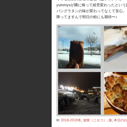
yummysが隣に移って経営変わったとい
パングラタンの味が変わってなくて安心。
降ってますんで明日の粉にも期待〜♪
In:
2018-2019冬
,
放牧（ニセコ）
,
旅
,
本日の