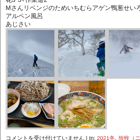
Mさんリベンジのためいちむらアゲン鴨葱せい
アルペン風呂
あじさい
密
コメントを受け付けていません
| In:
2021冬
,
放牧（