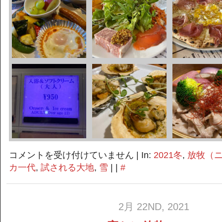
密
コメントを受け付けていません
| In:
2021冬
,
放牧（
か
カ一代
,
試される大地
,
雪
| |
#
に
放
牧
2021-
2月 22ND, 2021
5
は