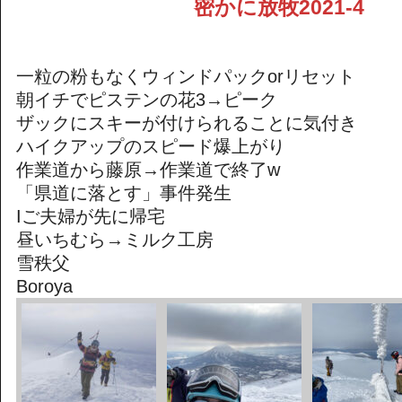
密かに放牧2021-4
一粒の粉もなくウィンドパックorリセット
朝イチでピステンの花3→ピーク
ザックにスキーが付けられることに気付き
ハイクアップのスピード爆上がり
作業道から藤原→作業道で終了w
「県道に落とす」事件発生
Iご夫婦が先に帰宅
昼いちむら→ミルク工房
雪秩父
Boroya