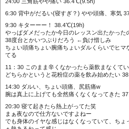
24:00 三角筋やや痛い 36.4℃(9.5h)
6:30 背中がだるい(寝すぎ？) やや頭痛、寒気 37.1
9:30 キターーー！ 38.4℃(19h)
やっぱダメだったか今日のレッスン出たかった
38度台とかいつぶりだろう ←負け惜しみ
ちょい頭痛ちょい腕痛ちょいダルくらいでヒマ
てる
11：30 このまま辛くなかったら薬飲まなくて
どちらかというと花粉症の薬を飲み始めたい 38.1℃
14:30 ダルい、ちょい頭痛、尻筋痛w
腕は真上に上げても全然痛くなくなってきた 37.9℃
20:30 寝て起きたら熱上がってた笑
まぁ夜なので仕方ないですよねー
でも身体のイヤな感じはなくなっていて、ちょ
ぁ熱あるねって感じ