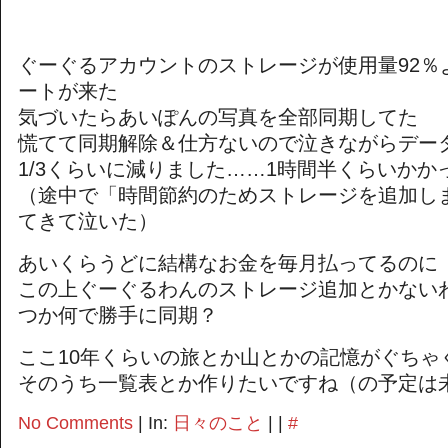
ぐーぐるアカウントのストレージが使用量92％
ートが来た
気づいたらあいぽんの写真を全部同期してた
慌てて同期解除＆仕方ないので泣きながらデー
1/3くらいに減りました……1時間半くらいかか
（途中で「時間節約のためストレージを追加し
てきて泣いた）
あいくらうどに結構なお金を毎月払ってるのに
この上ぐーぐるわんのストレージ追加とかない
つか何で勝手に同期？
ここ10年くらいの旅とか山とかの記憶がぐちゃ
そのうち一覧表とか作りたいですね（の予定は
No Comments
| In:
日々のこと
| |
#