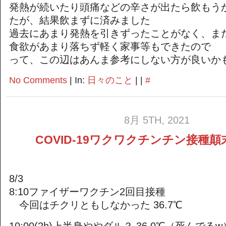
発熱が続いたり頭痛などの辛さが出たら飲もう
たが、結果飲まずに済みました
過去にあまり発熱を引きずったことがなく、また
食欲があまり落ちず軽く家事等もできたので
って、この辺はあんま参考にしない方が良いか
No Comments
| In:
日々のこと
| |
#
8月 5TH, 2021
COVID-19ワクワクチンチン接種顛
8/3
8:10ファイザーワクチン2回目接種
今回はチクリともしなかった 36.7℃
10:00(2h)上半身ややダル？ 36.0℃（死んでるw