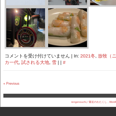
密
コメントを受け付けていません
| In:
2021冬
,
放牧（
か
カ一代
,
試される大地
,
雪
| |
#
に
放
牧
2021-
« Previous
3
は
rengenouchi／最近のわたくし
,
Word