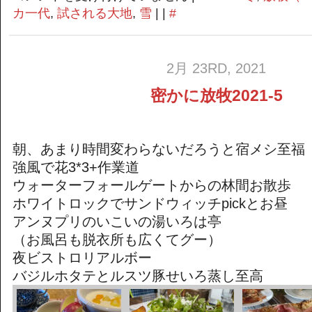
か
カ一代
,
試される大地
,
雪
| |
#
に
放
牧
2021-
2月 23RD, 2021
6
は
密かに放牧2021-5
朝、あまり時間変わらないだろうと宿メシ至福
強風で花3*3+作業道
ウォーターフォールゲートからの林間お散歩
ホワイトロックでサンドウィッチpickとお昼
アンヌプリのいこいの湯いろは亭
（お風呂も脱衣所も広くてグー）
夜ビストロリアルボー
バジルホタテとルスツ豚せいろ蒸し至高