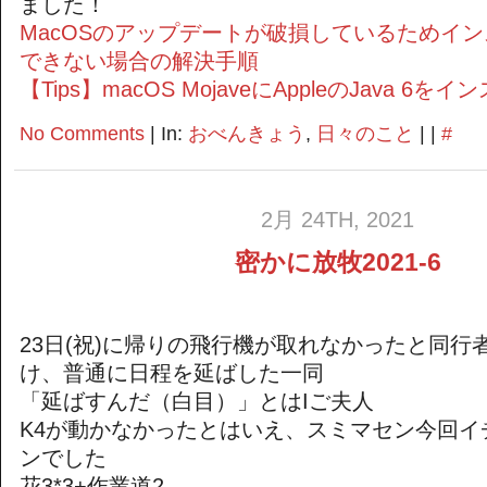
ました！
MacOSのアップデートが破損しているためイ
できない場合の解決手順
【Tips】macOS MojaveにAppleのJava 6
No Comments
| In:
おべんきょう
,
日々のこと
| |
#
2月 24TH, 2021
密かに放牧2021-6
23日(祝)に帰りの飛行機が取れなかったと同行
け、普通に日程を延ばした一同
「延ばすんだ（白目）」とはIご夫人
K4が動かなかったとはいえ、スミマセン今回イ
ンでした
花3*3+作業道2