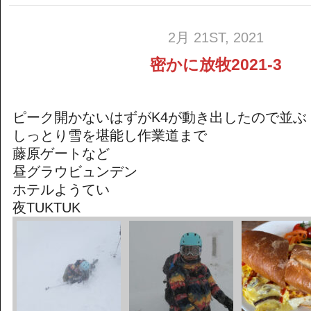
放
牧
2021-
2月 21ST, 2021
4
は
密かに放牧2021-3
ピーク開かないはずがK4が動き出したので並ぶ
しっとり雪を堪能し作業道まで
藤原ゲートなど
昼グラウビュンデン
ホテルようてい
夜TUKTUK