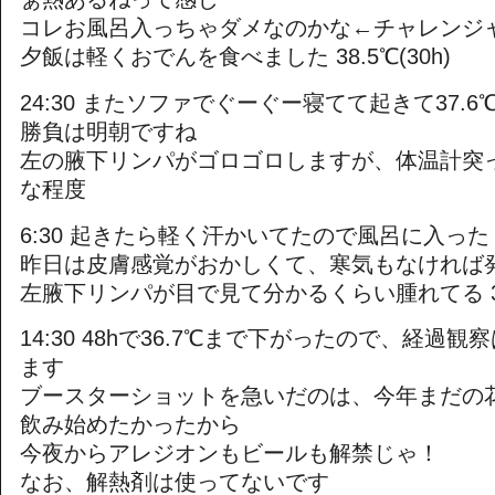
コレお風呂入っちゃダメなのかな←チャレンジ
夕飯は軽くおでんを食べました 38.5℃(30h)
24:30 またソファでぐーぐー寝てて起きて37.6℃(
勝負は明朝ですね
左の腋下リンパがゴロゴロしますが、体温計突
な程度
6:30 起きたら軽く汗かいてたので風呂に入った
昨日は皮膚感覚がおかしくて、寒気もなければ
左腋下リンパが目で見て分かるくらい腫れてる 37.
14:30 48hで36.7℃まで下がったので、経過
ます
ブースターショットを急いだのは、今年まだの
飲み始めたかったから
今夜からアレジオンもビールも解禁じゃ！
なお、解熱剤は使ってないです