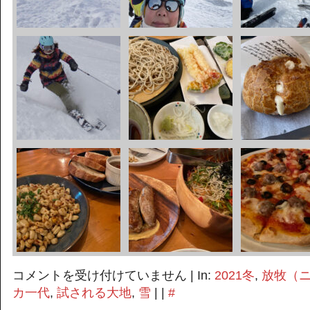
密
コメントを受け付けていません
| In:
2021冬
,
放牧（
か
カ一代
,
試される大地
,
雪
| |
#
に